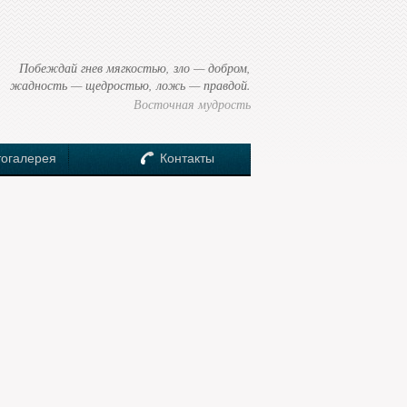
Побеждай гнев мягкостью, зло — добром,
жадность — щедростью, ложь — правдой.
Восточная мудрость
огалерея
Контакты