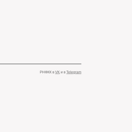
РНФКК в
VK
и в
Telegram