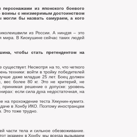
персонажами из японского боевого
 - воины с неизмеримым достоинством
 могли бы назвать самураем, а кого
иколеишвили из России. А ниндзя – это
ля мира. В Киокушине сейчас таких людей
шина, чтобы стать претендентом на
существует. Несмотря на то, что четкого
ень техники: войти в тройку победителей
 лучше даже младше 25 лет. Боец должен
 вес более 80 кг. Это не критерий, не
ю, принимая решение о допуске: уровень
рнирах: если сила духа недостаточная, на
ие на прохождение теста Хякунин-кумитэ.
 сдаче в Хонбу ИКО. Поэтому иностранцам
. Это тоже трудно.
ей части тела и сильное обезвоживание.
тот экзамен в Хонбу, мы всегда вызываем