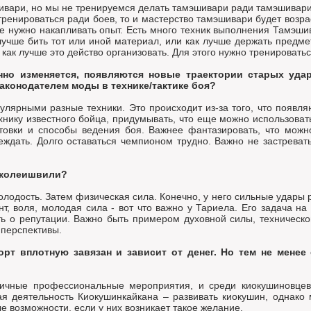
вари, но мы не тренируемся делать тамэшивари ради тамэшивари.
тренироваться ради боев, то и мастерство тамэшивари будет возра
сле нужно накапливать опыт. Есть много техник выполнения Тамэш
 лучше бить тот или иной материал, или как лучше держать предме
ак лучше это действо организовать. Для этого нужно тренироватьс
янно изменяется, появляются новые траектории старых удар
законодателем моды в технике/тактике боя?
пулярными разные техники. Это происходит из-за того, что появл
ехнику известного бойца, придумывать, что еще можно использовать
товки и способы ведения боя. Важнее фантазировать, что можн
ждать. Долго оставаться чемпионом трудно. Важно не застревать 
иколеишвили?
дость. Затем физическая сила. Конечно, у него сильные удары ру
т, воля, молодая сила - вот что важно у Тариела. Его задача н
ть о репутации. Важно быть примером духовной силы, техническо
 перспективы.
рт вплотную завязан и зависит от денег. Но тем не менее 
зличные профессиональные мероприятия, и среди киокушиновцев
я деятельность Киокушинкайкана – развивать киокушин, однак
 возможности, если у них возникает такое желание.