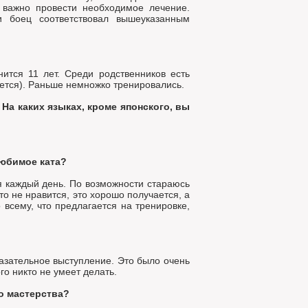
 важно провести необходимое лечение.
и боец соответствовал вышеуказанным
ится 11 лет. Среди родственников есть
ается). Раньше немножко тренировались.
На каких языках, кроме японского, вы
юбимое ката?
ся каждый день. По возможности стараюсь
то не нравится, это хорошо получается, а
 всему, что предлагается на тренировке,
зательное выступление. Это было очень
о никто не умеет делать.
о мастерства?