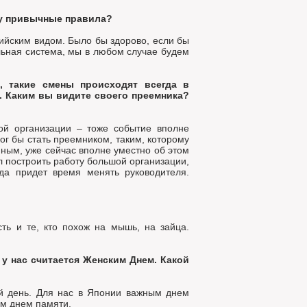
ру привычные правила?
ийским видом. Было бы здорово, если бы
льная система, мы в любом случае будем
, такие смены происходят всегда в
. Каким вы видите своего преемника?
ой организации – тоже событие вполне
ог бы стать преемником, таким, которому
ным, уже сейчас вполне уместно об этом
л построить работу большой организации,
да придет время менять руководителя.
ть и те, кто похож на мышь, на зайца.
 у нас считается Женским Днем. Какой
ий день. Для нас в Японии важным днем
ым днем памяти.