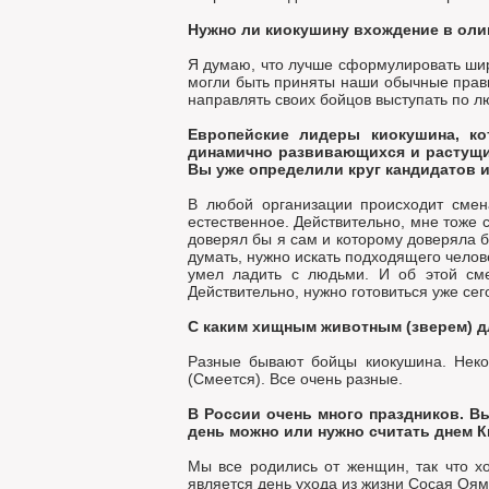
Нужно ли киокушину вхождение в оли
Я думаю, что лучше сформулировать шир
могли быть приняты наши обычные прави
направлять своих бойцов выступать по 
Европейские лидеры киокушина, ко
динамично развивающихся и растущих
Вы уже определили круг кандидатов 
В любой организации происходит смен
естественное. Действительно, мне тоже 
доверял бы я сам и которому доверяла 
думать, нужно искать подходящего челов
умел ладить с людьми. И об этой сме
Действительно, нужно готовиться уже сег
С каким хищным животным (зверем) д
Разные бывают бойцы киокушина. Некот
(Смеется). Все очень разные.
В России очень много праздников. Вы
день можно или нужно считать днем 
Мы все родились от женщин, так что х
является день ухода из жизни Сосая Оямы