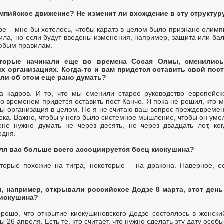
мпийское движение? Не изменит ли вхождение в эту структу
е – мне бы хотелось, чтобы каратэ в целом было признано олимп
ла, но если будут введены изменения, например, защита или ба
любым правилам.
торые начинали еще во времена Сосая Оямы, сменились
 организациях. Когда-то и вам придется оставить свой пост
или об этом еще рано думать?
а кадров. И то, что мы сменили старое руководство европейск
со временем придется оставить пост Канчо. Я пока не решил, кто м
бы организация в целом. Но я не считаю ваш вопрос преждевремен
ека. Важно, чтобы у него было системное мышление, чтобы он уме
не нужно думать не через десять, не через двадцать лет, ког
одня.
ля вас больше всего ассоциируется боец киокушина?
орые похожие на тигра, некоторые – на дракона. Наверное, ес
, например, открывали российское Додзе 8 марта, этот день
Киокушина?
орошо, что открытие киокушиновского Додзе состоялось в женск
 26 апреля. Есть те, кто считает, что нужно сделать эту дату особ