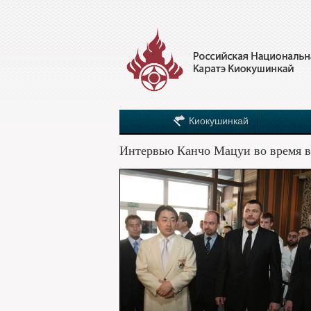
Киокушинкай
Интервью Канчо Мацуи во время в