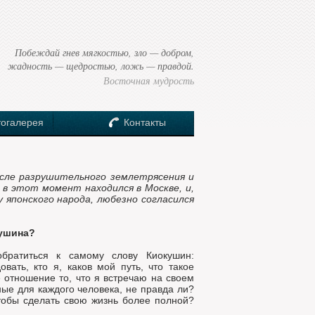
Побеждай гнев мягкостью, зло — добром,
жадность — щедростью, ложь — правдой.
Восточная мудрость
огалерея
Контакты
осле разрушительного землетрясения и
 в этот момент находился в Москве, и,
у японского народа, любезно согласился
кушина?
братиться к самому слову Киокушин:
овать, кто я, каков мой путь, что такое
не отношение то, что я встречаю на своем
ные для каждого человека, не правда ли?
чтобы сделать свою жизнь более полной?