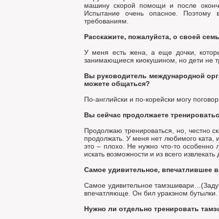
машину скорой помощи и после оконча
Испытание очень опасное. Поэтому в
требованиям.
Расскажите, пожалуйста, о своей сем
У меня есть жена, а еще дочки, котор
занимающиеся киокушином, но дети не тр
Вы руководитель международной орган
можете общаться?
По-английски и по-корейски могу поговор
Вы сейчас продолжаете тренировать
Продолжаю тренироваться, но, честно ск
продолжать. У меня нет любимого ката, и
это – плохо. Не нужно что-то особенно 
искать возможности и из всего извлекать 
Самое удивительное, впечатлившее в
Самое удивительное тамэшивари…(Задум
впечатляюще. Он бил уракэном бутылки. 
Нужно ли отдельно тренировать тамэ