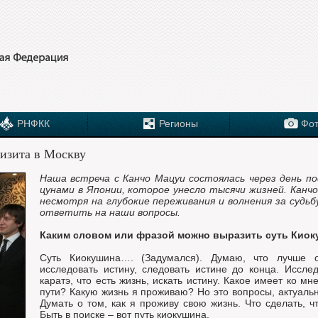
РНФКК
Регионы
Фот
изита в Москву
Наша встреча с Канчо Мацуи состоялась через день п
цунами в Японии, которое унесло тысячи жизней. Канчо
несмотря на глубокие переживания и волнения за судьб
ответить на наши вопросы.
Каким словом или фразой можно выразить суть Кио
Суть Киокушина…. (Задумался). Думаю, что лучше о
исследовать истину, следовать истине до конца. Исслед
каратэ, что есть жизнь, искать истину. Какое имеет ко м
пути? Какую жизнь я проживаю? Но это вопросы, актуаль
Думать о том, как я проживу свою жизнь. Что сделать, 
Быть в поиске – вот путь киокушина.