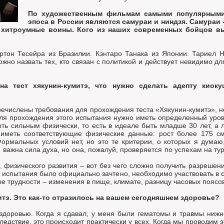
По художественным фильмам самыми популярными 
эпоса в России являются самураи и ниндзя. Самураи
 хитроумные воины. Кого из наших современных бойцов вы
тон Тесейра из Бразилии. Кэнтаро Танака из Японии. Тариел Н
ожно назвать тех, кто связан с политикой и действует невидимо д
на тест хякунин-кумитэ, что нужно сделать адепту киоку
речислены требования для прохождения теста «Хякунин-кумитэ», не 
 для прохождения этого испытания нужно иметь определенный уров
ть сильным физически, то есть в идеале быть младше 30 лет, а
меть соответствующие физические данные: рост более 175 см,
Формальных условий нет, но это те критерии, о которых я дума
 важна сила духа, но она, пожалуй, проверяется по успехам на ту
, физического развития – вот без чего сложно получить разрешен
е испытания было официально зачтено, необходимо участвовать в
 трудности – изменения в пище, климате, разницу часовых поясов
тэ. Это как-то отразилось на вашем сегодняшнем здоровье?
здоровью. Когда я сдавал, у меня были гематомы и травмы нижн
едствие, это происходит практически у всех. Когда мы проводим э