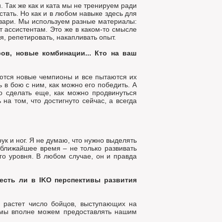
 Так же как и ката мы не тренируем ради
стать. Но как и в любом навыке здесь для
ивари. Мы используем разные материалы:
т ассистентам. Это же в каком-то смысле
я, репетировать, накапливать опыт.
ов, новые комбинации... Кто на ваш
яются новые чемпионы и все пытаются их
 в бою с ним, как можно его победить. А
о сделать еще, как можно продвинуться
на том, что достигнуто сейчас, а всегда
к и ног. Я не думаю, что нужно выделять
а ближайшее время – не только развивать
го уровня. В любом случае, он и правда
есть ли в IKO перспективы развития
 растет число бойцов, выступающих на
о мы вполне можем предоставлять нашим