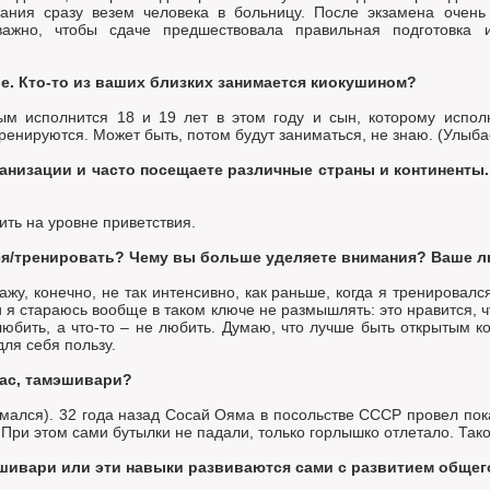
ния сразу везем человека в больницу. После экзамена очень
ажно, чтобы сдаче предшествовала правильная подготовка 
ье. Кто-то из ваших близких занимается киокушином?
ым исполнится 18 и 19 лет в этом году и сын, которому исполн
енируются. Может быть, потом будут заниматься, не знаю. (Улыб
изации и часто посещаете различные страны и континенты. 
ить на уровне приветствия.
ся/тренировать? Чему вы больше уделяете внимания? Ваше л
ажу, конечно, не так интенсивно, как раньше, когда я тренировал
 я стараюсь вообще в таком ключе не размышлять: это нравится, ч
любить, а что-то – не любить. Думаю, что лучше быть открытым ко
для себя пользу.
ас, тамэшивари?
ался). 32 года назад Сосай Ояма в посольстве СССР провел пока
При этом сами бутылки не падали, только горлышко отлетало. Таког
шивари или эти навыки развиваются сами с развитием общег