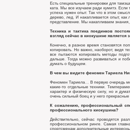
Есть специальные тренировки для тамэши
ката. Мы все изучаем ради кумитэ. Если 
успеха нужен опыт. Так что в этом смы
дерево, лед. И накапливается опыт, как
представление. Мы накапливаем знания, к
Техника и тактика поединков посто
взгляд сейчас в киокушине является 
Конечно, в разное время становятся по
копировать. Но важно, наоборот, видя т
все пытаются копировать методы подго
дальше. Тогда можно развиваться и побе
думать о будущем.
В чем вы видите феномен Тариела Н
Феномен Тариела… В первую очередь моло
какие-то отдельные техники. Темперамен
характер и физическую силу, но и дума
очень сильный боец и у него прекрасные
К сожалению, профессиональный спо
профессионального киокушина?
Действительно, сейчас проводятся ра
профессиональном ринге. Самая главна
спортсменам дополнительные интересные