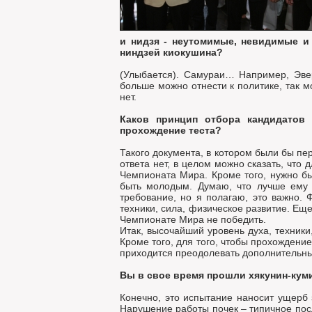
и нидзя - неутомимые, невидимые и
ниндзей киокушина?
(Улыбается). Самураи… Например, Эвер
больше можно отнести к политике, так м
нет.
Каков принцип отбора кандидатов 
прохождение теста?
Такого документа, в котором были бы пе
ответа нет, в целом можно сказать, что
Чемпионата Мира. Кроме того, нужно бы
быть молодым. Думаю, что лучше ему и
требование, но я полагаю, это важно. 
техники, сила, физическое развитие. Еще
Чемпионате Мира не победить.
Итак, высочайший уровень духа, техники
Кроме того, для того, чтобы прохождени
приходится преодолевать дополнительные
Вы в свое время прошли хякунин-куми
Конечно, это испытание наносит ущерб 
Нарушение работы почек – типичное посл